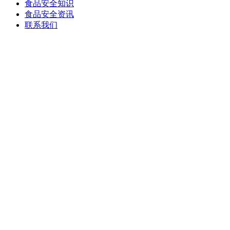
食品安全知识
食品安全资讯
联系我们