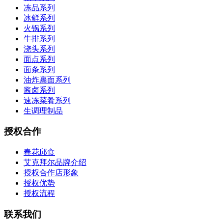
冻品系列
冰鲜系列
火锅系列
牛排系列
浇头系列
面点系列
面条系列
油炸裹面系列
酱卤系列
速冻菜肴系列
生调理制品
授权合作
春花邱食
艾克拜尔品牌介绍
授权合作店形象
授权优势
授权流程
联系我们