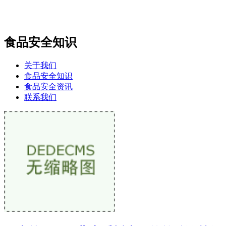
食品安全知识
关于我们
食品安全知识
食品安全资讯
联系我们