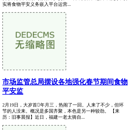
实将食物平安义务嵌入平台运营...
市场监管总局摆设各地强化春节期间食物
平安监
2月19日，大岁首年月三，热闹了一回。人来了不少，但环
节的人没来。概况是多国齐聚，本色是另一种较劲。 【来
历：旧事晨报】近日，福建一老太骑自...