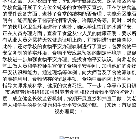
不时之需。关心校园平安，护航学子健康成长。深切辖区内各
学校食堂开展了全方位全链条的食物平安查抄。正在学校食堂
的硬件设备方面，查抄了食堂的结构能否合理，功能分区能否
明白，能否配备了需要的消毒设备、冷藏设备等。同时，对食
堂的饮用水卫生环境进行了查抄，确保学生饮用的水质平安。
正在人员办理方面，查看了食堂从业人员的健康证明，要求所
有从业人员必需持无效健康证明上岗，并按期进行健康查抄。
此外，还对学校的食物平安办理轨制进行了查抄，包罗食物平
安义务制的落实环境、食物平安应急预案的制定环境等，督促
学校进一步加强食物平安办理。提拔食物平安认识。向养老食
堂工做人员和学校师生宣传了食物平安学问，加强他们的食物
平安认识和能力。通过现场等体例，向大师普及了食物添加剂
的准确利用、食物储存的留意事项、食物中毒的防止等学问，
指导大师养成科学、健康的饮食习惯。下一步，华亭市安口镇
市场监管所将继续加强对养老食堂和校园食物平安的监管力
度，成立健全长效监管机制，按期开展查抄和抽查工做，为老
年人和学生的身体健康和生命平安保驾护航。（来历：市场监
视办理局）！