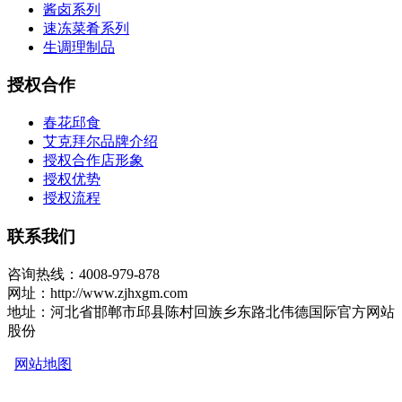
酱卤系列
速冻菜肴系列
生调理制品
授权合作
春花邱食
艾克拜尔品牌介绍
授权合作店形象
授权优势
授权流程
联系我们
咨询热线：4008-979-878
网址：http://www.zjhxgm.com
地址：河北省邯郸市邱县陈村回族乡东路北伟德国际官方网站
股份
网站地图