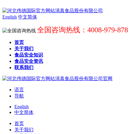
English
中文简体
全国咨询热线：4008-979-878
首页
关于我们
食品安全知识
食品安全资讯
联系我们
语言
导航
English
中文简体
首页
关于我们