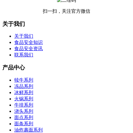
扫一扫，关注官方微信
关于我们
关于我们
食品安全知识
食品安全资讯
联系我们
产品中心
犊牛系列
冻品系列
冰鲜系列
火锅系列
牛排系列
浇头系列
面点系列
面条系列
油炸裹面系列