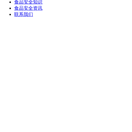
食品安全知识
食品安全资讯
联系我们