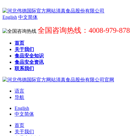
English
中文简体
全国咨询热线：4008-979-878
首页
关于我们
食品安全知识
食品安全资讯
联系我们
语言
导航
English
中文简体
首页
关于我们