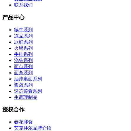
联系我们
产品中心
犊牛系列
冻品系列
冰鲜系列
火锅系列
牛排系列
浇头系列
面点系列
面条系列
油炸裹面系列
酱卤系列
速冻菜肴系列
生调理制品
授权合作
春花邱食
艾克拜尔品牌介绍