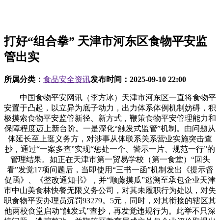
打好“组合拳” 天津市河东区食物平安监
管出实
所属分类：
食品安全资讯
发布时间：
2025-09-10 22:00
中国食物平安网讯（李方冰）天津市河东区一直将食物平
安置于凸起，以立异为底子动力，出力体系体例机制妨碍，积
极摸索食物平安监管新径、新方式，鞭策食物平安管理能力和
保障程度迈上新台阶。一是深化“触发式监管”机制。由问题从
体延长至上逛义务方，对涉事从体联系关系营业实施突击查
抄，通过“一案多查”实现“惩处一个、警示一片、规范一行”的
管理结果。如正在天津市第一贸易学校（第一食堂）“回头
看”发觉17项问题后，当即使用“三书一函”机制发出《提示督
促函》、《整改通知书》，并“顺藤摸瓜”逃溯至承包企业天津
市中山美食林快餐无限义务公司，对其未履职行为处以，对失
职食物平安办理员沉罚93279。5元，同时，对其衔接的辖区其
他两校食堂启动“触发式”查抄，再发觉违规行为。此举不只深