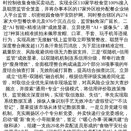
时控制收集食物买卖动态。实现全区110家学校食堂100%接入
及聪慧监管全笼盖，并将办事本区的17家外区校外配餐企业纳
入平台监管，织密校园食物平安防护网。同时整合辖区内274
家大中型餐饮单元及976个沉点点位，监管触角深广延长。二
是“AI 智能+精准法律”成效显著。立异使用 “AI + 摄像头”，通
过7种算法精准抓拍未佩带发帽、口罩、手套、玩手机等违规
行为，实现高效“无接触”线上监管取立即预警整改。聪慧平台
深度整合阐发超11万条汗青惩罚消息，为下层法律精准定性、
裁量阶次、风险规避供给强无力数据支持。三是“双随机+信用
监管”成效显著。以双随机机制连系信用分级，帮奉行政查
抄“瘦身增效”，全面梳理整合构成涵盖20个部分38项事项的年
度结合抽查打算，无效削减打算数，提高结合抽查比沉。立异
成立“信用+双随机”融合机制，根据信用评级实施差同化监
管，对取信企业优先采纳非现场监管，对高风险企业加大查抄
频次，并摸索“通用+专业” 分级模式，将信用评价取政策搀
扶、监管频次深度挂钩，实现“取信激励、失信”。率先实现取
系统数据互通，操纵人像识别手艺无效冲击“虚假登记”“不法
登记”，显著提拔市场从体登记数据质量。一是立异党建引领
机制。充实阐扬区小个专分析党委、外卖快递行业党委感化，
启动“暖‘新’食光·小哥能量坐”，签定《“暖心办事·斑斓共建”合
做和谈》，组建一支由20名外卖配送员形成的“食物平安社会