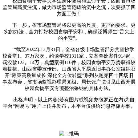
校园食物平安事关学生身体健康和生命平安，因而省市场
监管局高度注沉，做为市场监管范畴的沉中之沉，次要抓了四
方面工做！
下一步，省市场监管局将以更高的尺度、更严的要求、更
实的办法，全力打好校园食物平安和，确保泛博师生“舌尖上
的平安”。
“截至2024年12月31日，全省各级市场监管部分共查抄学
校食堂1。37万家次，约谈学校1311家，立案查处案件914起，
罚没款122。14万，典型案例116件，校园食物平安形势获得较
着提拔。山西省委宣传部、山西省人平易近旧事办公室组织召
开“鞭策高质量成长 深化全方位转型”系列从题第四十四场旧
事发布会，省市场监视办理局党组、局长张广怯引见山西开展
校园食物平安专项整治采纳的具体办法。
出格声明：以上内容(若有图片或视频亦包罗正在内)为自
平台“网易号”用户上传并发布，本平台仅供给消息存储办事。