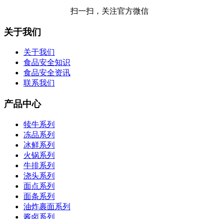
扫一扫，关注官方微信
关于我们
关于我们
食品安全知识
食品安全资讯
联系我们
产品中心
犊牛系列
冻品系列
冰鲜系列
火锅系列
牛排系列
浇头系列
面点系列
面条系列
油炸裹面系列
酱卤系列