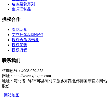
速冻菜肴系列
生调理制品
授权合作
春花邱食
艾克拜尔品牌介绍
授权合作店形象
授权优势
授权流程
联系我们
咨询热线：4008-979-878
网址：http://www.zjhxgm.com
地址：河北省邯郸市邱县陈村回族乡东路北伟德国际官方网站
股份
网站地图