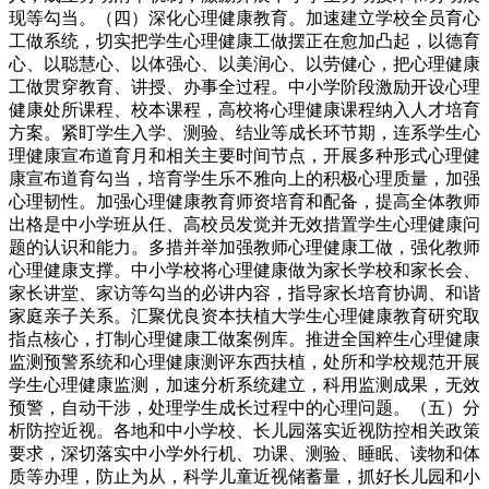
现等勾当。（四）深化心理健康教育。加速建立学校全员育心
工做系统，切实把学生心理健康工做摆正在愈加凸起，以德育
心、以聪慧心、以体强心、以美润心、以劳健心，把心理健康
工做贯穿教育、讲授、办事全过程。中小学阶段激励开设心理
健康处所课程、校本课程，高校将心理健康课程纳入人才培育
方案。紧盯学生入学、测验、结业等成长环节期，连系学生心
理健康宣布道育月和相关主要时间节点，开展多种形式心理健
康宣布道育勾当，培育学生乐不雅向上的积极心理质量，加强
心理韧性。加强心理健康教育师资培育和配备，提高全体教师
出格是中小学班从任、高校员发觉并无效措置学生心理健康问
题的认识和能力。多措并举加强教师心理健康工做，强化教师
心理健康支撑。中小学校将心理健康做为家长学校和家长会、
家长讲堂、家访等勾当的必讲内容，指导家长培育协调、和谐
家庭亲子关系。汇聚优良资本扶植大学生心理健康教育研究取
指点核心，打制心理健康工做案例库。推进全国粹生心理健康
监测预警系统和心理健康测评东西扶植，处所和学校规范开展
学生心理健康监测，加速分析系统建立，科用监测成果，无效
预警，自动干涉，处理学生成长过程中的心理问题。（五）分
析防控近视。各地和中小学校、长儿园落实近视防控相关政策
要求，深切落实中小学外行机、功课、测验、睡眠、读物和体
质等办理，防止为从，科学儿童近视储蓄量，抓好长儿园和小