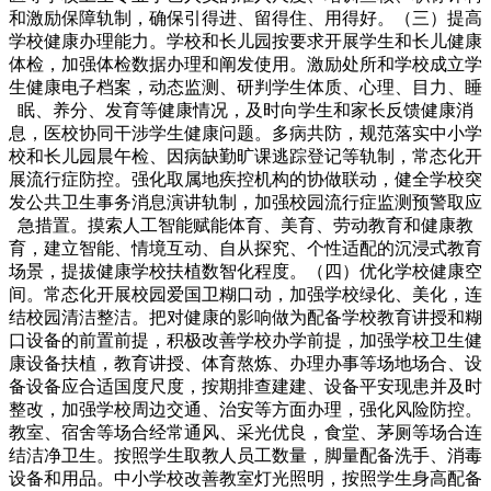
和激励保障轨制，确保引得进、留得住、用得好。（三）提高
学校健康办理能力。学校和长儿园按要求开展学生和长儿健康
体检，加强体检数据办理和阐发使用。激励处所和学校成立学
生健康电子档案，动态监测、研判学生体质、心理、目力、睡
眠、养分、发育等健康情况，及时向学生和家长反馈健康消
息，医校协同干涉学生健康问题。多病共防，规范落实中小学
校和长儿园晨午检、因病缺勤旷课逃踪登记等轨制，常态化开
展流行症防控。强化取属地疾控机构的协做联动，健全学校突
发公共卫生事务消息演讲轨制，加强校园流行症监测预警取应
急措置。摸索人工智能赋能体育、美育、劳动教育和健康教
育，建立智能、情境互动、自从探究、个性适配的沉浸式教育
场景，提拔健康学校扶植数智化程度。（四）优化学校健康空
间。常态化开展校园爱国卫糊口动，加强学校绿化、美化，连
结校园清洁整洁。把对健康的影响做为配备学校教育讲授和糊
口设备的前置前提，积极改善学校办学前提，加强学校卫生健
康设备扶植，教育讲授、体育熬炼、办理办事等场地场合、设
备设备应合适国度尺度，按期排查建建、设备平安现患并及时
整改，加强学校周边交通、治安等方面办理，强化风险防控。
教室、宿舍等场合经常通风、采光优良，食堂、茅厕等场合连
结洁净卫生。按照学生取教人员工数量，脚量配备洗手、消毒
设备和用品。中小学校改善教室灯光照明，按照学生身高配备