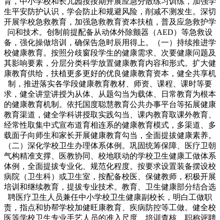
育，中小学校和长儿园按按期开展应急分散练习训练，加强学
生平安防护认识，学会防止和规避风险，削减不测发生。深切
开展学校急救教育，加强急救教育资本扶植，普及应急救护学
问和技术。创制前提配备从动体外除颤器（AED）等急救设
备，强化操做培训，确保告急时辰用得上。（一）持续推进学
校健康教育。按照分歧窗段学生的健康需求、次要健康问题及
其影响要素，分层分类科学放置健康教育内容和形式。扩大健
康教育供给，扶植更多更好的优良健康教育资本，健全共享机
制，推进落实各学段健康教育教材、师资、课程、课时等要
求，健全讲堂讲授为从体、从题勾当为载体、日常教育为根本
的健康教育机制。依托国度聪慧教育公共办事平台等拓展健康
教育渠道，健全学科讲授取实践勾当、课内教育取课外教育、
经常性取集中式宣布道育相连系的健康教育模式，多渠道、多
载面子向师生和家长开展健康教育勾当，全面提拔健康素养。
（二）深化学校卫生办理体系体例。巩固统筹保障、医疗卫朝
气构精准支撑、医教协同、校地联动的学校卫生健康工做体系
体例，全面提拔专业化、规范化程度。按要求设置装备摆设校
病院（卫生科）或卫生室，按配备校医、保健教师，积极开展
培训和继续教育，提拔专业技术。教育、卫生健康部分结合选
聘医疗卫生人员兼任中小学校卫生健康副校长，明白工做职
责，指点和协帮学校加健旺康教育、疾病防控等工做。健全校
医等学校卫生专业手艺人员的准入尺度、培训查核、职称评聘