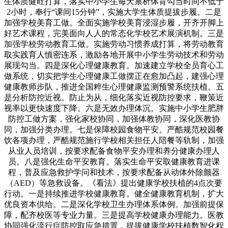
生体质健旺打算，落实中小学生每天禀析体育勾当时间不低于
2小时，奉行“课间15分钟”，实施大学生体质提拔步履。二是
加强学校美育工做。全面实施学校美育浸湿步履，开齐开脚上
好艺术课程，完美面向人人的常态化学校艺术展演机制。三是
加强学校劳动教育工做。实施劳动习惯养成打算，将劳动教育
取实践育人慎密连系，激励各地开展中小学生劳动技术和劳动
展现勾当。四是深化心理健康教育。加速建立学校全员育心工
做系统，切实把学生心理健康工做摆正在愈加凸起，建强心理
健康教师步队，推进全国粹生心理健康监测预警系统扶植。五
是分析防控近视。防止为从，细化落实近视防控要求，鞭策近
视率以更快速度下降。六是无效办理体沉。实施中小学生肥胖
防控工做方案，强化家校协同，加强体教协同，深化医教协
同，加强分类办理。七是保障校园食物平安。严酷规范校园餐
饮各项办理，严酷规范施行学校相关担任人陪餐等轨制，加强
从业人员培训，按要求配备食物平安办理和养分健康办理人
员。八是强化生命平安教育。落实生命平安取健康教育进课
程，普及应急救护学问和技术，按要求配备从动体外除颤器
（AED）等急救设备。《看法》提出健康学校扶植的4点次要
行动。一是持续推进学校健康教育。健全健康教育机制，扩大
优良资本供给。二是深化学校卫生办理体系体例。加强前提保
障，配齐校医等专业力量。三是提高学校健康办理能力。医教
协同强化流行症防控取应急措置，提拔健康学校扶植数智化程