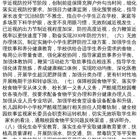
学近视防控环节阶段，创制前提保障充脚户外勾当时间，细化
落实近视防控要求。加强目力健康监测，强化预警感化，指导
家长改变“沉治轻防”不雅念。指点中小学生正在学校、家庭等
多场景下科学护眼，改变不良用眼习惯，无效削减近视发生，
已近视的出力节制近视程度加深、防控高度近视，合力鞭策近
视率以更快速度下降，勤奋实现2030年防控方针。（六）无效
办理体沉。制定实施中小学生肥胖防控工做方案，加强学生合
理炊事和养分健康教育，学校供给合适学生养分需求的食物，
每周公示带量食谱。强化家校协同，指导家庭炊事养分平衡。
加强体教协同，鞭策“活动处方”取炊事指点相连系，指导学生
强化体育熬炼，养成健康糊口体例，实现吃动均衡。深化医教
协同，开展学生超沉肥胖筛查，加强分类办理，更有针对性地
开展晚期干涉和转诊医治。（七）保障校园食物平安。落实学
校食物平安从体义务、校长第一义务人义务，严酷规范校园餐
饮各项办理。按要求配备食物平安办理和养分健康办理人员，
加强从业人员专业培训。加强学校食堂设备设备配备和升级。
长儿园和中小学校严酷规范施行相关担任人陪餐轨制，健全校
园炊事监视家长委员会职责和运转机制，切实无效听取学生和
家长的看法，通顺校园食物平安问题反映渠道，接诉即办。
（八）强化生命平安教育。落实生命平安取健康教育要求，扶
植高质量课程，开展防溺水、防交通、防、禁毒防艾等平安教