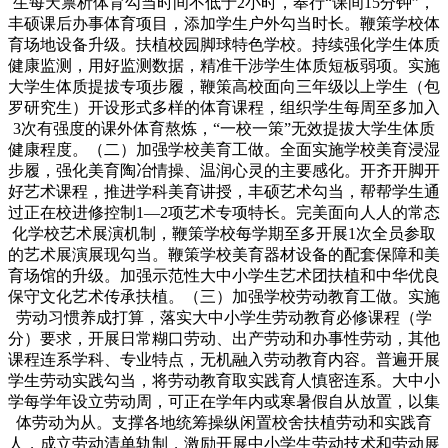
生每天禀析体育勾当时间不低于2小时，奉行“课间15分钟”，
丰硕课后办事体育项目，添加学生户外勾当时长。鞭策学校体
育场地设备升级。扶植校园脚球特色学校。持续强化学生体质
健康监测，用好监测数据，精准干涉学生体质短板弱项。实施
大学生体质提拔专项步履，鞭策高校面向三年级以上学生（包
罗研究生）开设形式多样的体育课程，组织学生每周至多加入
3次有强度的课外体育熬炼，“一校一策”无效提拔大学生体质
健康程度。（二）加强学校美育工做。全面实施学校美育浸湿
步履，强化美育陶冶情操、温润心灵的主要感化。开齐开脚开
好艺术课程，推进学科美育讲授，丰硕艺术勾当，帮帮学生通
过正在校进修控制1—2项艺术专项特长。完美面向人人的常态
化学校艺术展演机制，鞭策学校每学期至多开展1次全员参取
的艺术展演展现勾当。鞭策学校美育器材设备的配套保障和美
育场馆的升级。加强示范性大中小学生艺术团扶植和中华优良
保守文化艺术传承扶植。（三）加强学校劳动教育工做。实施
劳动习惯养成打算，落实大中小学生劳动教育必修课程（学
分）要求，开展日常糊口劳动、出产劳动和办事性劳动，其他
课程连系学科、专业特点，无机融入劳动教育内容。普遍开展
学生劳动实践勾当，将劳动教育取实践育人慎密连系。大中小
学每学年设立劳动周，可正在学年内或寒暑假自从放置，以集
体劳动为从。支撑各地统筹操纵闲置校舍扶植劳动和实践育
人，成立劳动清单轨制，激励开展中小学生劳动技术和劳动展