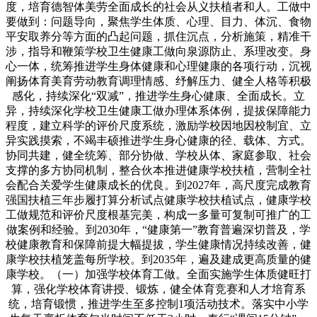
度，培育德智体美劳全面成长的社会从义扶植者和人。工做中
要做到：问题导向，聚焦学生体质、心理、目力、体沉、食物
平安取养分等方面的凸起问题，抓住沉点，分析施策，精准干
涉，指导和鞭策学校卫生健康工做向泉源防止、系理改变。身
心一体，统筹推进学生身体健康和心理健康的各项行动，沉视
阐扬体育美育劳动教育调理情感、纾解压力、健全人格等积极
感化，持续深化“双减”，推进学生身心健康、全面成长。立
异，持续深化学校卫生健康工做办理体系体例，提拔保障能力
程度，建立科学的评价尺度系统，激励学校因地因校制宜、立
异实践摸索，不竭丰硕推进学生身心健康的径、载体、方式。
协同共建，健全统筹、部分协做、学校从体、家庭参取、社会
支撑的多方协同机制，整合伙本推进健康学校扶植，营制全社
会配合关爱学生健康成长的优良。到2027年，高尺度完成教育
强国扶植三年步履打算分析试点健康学校扶植试点，健康学校
工做规范和评价尺度根基完美，构成一多量可复制可推广的工
做案例和经验。到2030年，“健康第一”教育普遍深切普及，学
校健康教育和保障前提大幅提拔，学生健康情况持续改善，健
康学校扶植笼盖每所学校。到2035年，遍及建成更高质量的健
康学校。（一）加强学校体育工做。全面实施学生体质健旺打
算，强化学校体育讲授、锻炼，健全体育竞赛和人才培育系
统，培育锻惯，推进学生至多控制1项活动技术。落实中小学