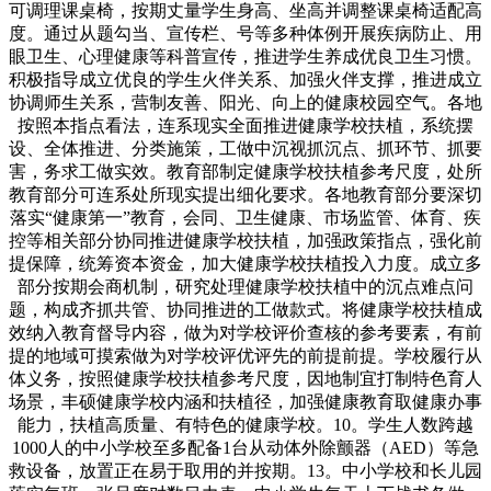
可调理课桌椅，按期丈量学生身高、坐高并调整课桌椅适配高
度。通过从题勾当、宣传栏、号等多种体例开展疾病防止、用
眼卫生、心理健康等科普宣传，推进学生养成优良卫生习惯。
积极指导成立优良的学生火伴关系、加强火伴支撑，推进成立
协调师生关系，营制友善、阳光、向上的健康校园空气。各地
按照本指点看法，连系现实全面推进健康学校扶植，系统摆
设、全体推进、分类施策，工做中沉视抓沉点、抓环节、抓要
害，务求工做实效。教育部制定健康学校扶植参考尺度，处所
教育部分可连系处所现实提出细化要求。各地教育部分要深切
落实“健康第一”教育，会同、卫生健康、市场监管、体育、疾
控等相关部分协同推进健康学校扶植，加强政策指点，强化前
提保障，统筹资本资金，加大健康学校扶植投入力度。成立多
部分按期会商机制，研究处理健康学校扶植中的沉点难点问
题，构成齐抓共管、协同推进的工做款式。将健康学校扶植成
效纳入教育督导内容，做为对学校评价查核的参考要素，有前
提的地域可摸索做为对学校评优评先的前提前提。学校履行从
体义务，按照健康学校扶植参考尺度，因地制宜打制特色育人
场景，丰硕健康学校内涵和扶植径，加强健康教育取健康办事
能力，扶植高质量、有特色的健康学校。10。学生人数跨越
1000人的中小学校至多配备1台从动体外除颤器（AED）等急
救设备，放置正在易于取用的并按期。13。中小学校和长儿园