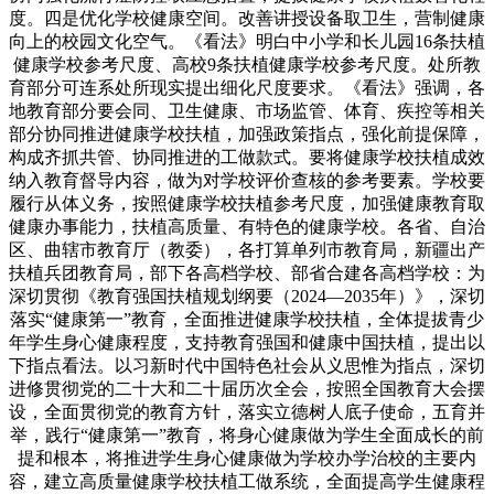
度。四是优化学校健康空间。改善讲授设备取卫生，营制健康
向上的校园文化空气。《看法》明白中小学和长儿园16条扶植
健康学校参考尺度、高校9条扶植健康学校参考尺度。处所教
育部分可连系处所现实提出细化尺度要求。《看法》强调，各
地教育部分要会同、卫生健康、市场监管、体育、疾控等相关
部分协同推进健康学校扶植，加强政策指点，强化前提保障，
构成齐抓共管、协同推进的工做款式。要将健康学校扶植成效
纳入教育督导内容，做为对学校评价查核的参考要素。学校要
履行从体义务，按照健康学校扶植参考尺度，加强健康教育取
健康办事能力，扶植高质量、有特色的健康学校。各省、自治
区、曲辖市教育厅（教委），各打算单列市教育局，新疆出产
扶植兵团教育局，部下各高档学校、部省合建各高档学校：为
深切贯彻《教育强国扶植规划纲要（2024—2035年）》，深切
落实“健康第一”教育，全面推进健康学校扶植，全体提拔青少
年学生身心健康程度，支持教育强国和健康中国扶植，提出以
下指点看法。以习新时代中国特色社会从义思惟为指点，深切
进修贯彻党的二十大和二十届历次全会，按照全国教育大会摆
设，全面贯彻党的教育方针，落实立德树人底子使命，五育并
举，践行“健康第一”教育，将身心健康做为学生全面成长的前
提和根本，将推进学生身心健康做为学校办学治校的主要内
容，建立高质量健康学校扶植工做系统，全面提高学生健康程