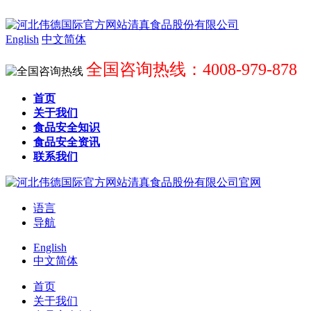
English
中文简体
全国咨询热线：4008-979-878
首页
关于我们
食品安全知识
食品安全资讯
联系我们
语言
导航
English
中文简体
首页
关于我们