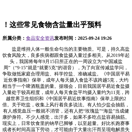
！这些常见食物含盐量出乎预料
所属分类：
食品安全资讯
发布时间：
2025-09-24 19:26
盐是维持人体一般生命勾当的主要物质。可是，持久高盐
饮食风险大，良多疾病都跟食盐摄入量过多相关。从2019年起
头，我国将每年9月15日所正在的一周设立为“中国减盐
周”（“9·15”就是“就要5克”的谐音），为了向宣传减盐学问，
争取做抵家庭合理用盐、科学控盐、准确减盐。《中国居平易
近炊事指南》保举，成年人每天摄入食盐不该跨越5克，大约
相当于一个啤酒瓶盖的量。据领会，目前我国居平易近食盐摄
入量处于较高程度，成年人每天食盐平均摄入量约为11克，跨
越世界卫生组织和《中国居平易近炊事指南》保举上限的2
倍。关于吃盐，收集上风行着良多说法。有人怕少盐会抽筋，
有人感觉血压一般就不消管，还有人把“玫瑰盐”“海盐”当成健
康护身符。不少人感觉，出汗多，如果不多吃点盐容易抽筋。
现实上，日常饮食里的钠早已脚够，以至超量。好比长跑赛事
或者长时间高温下劳动，才可能由于大量出汗而呈现电解质失