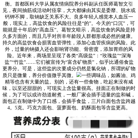
衡。首都医科大学从属友情病院养分科副从任医师葛智文引
见，夜间抽筋或活动时痉挛，大大都缘由其实是委靡、脱水或
钙钾不脚，取钠缺乏关系不大。良多年轻人感觉本人血压一
般，现实上，高盐饮食的风险往往是“的”。今天的“口沉”，可
能就是十年后的“高血压”。葛智文暗示，高盐饮食的风险是持
久多方面的，而且几乎对所丰年龄段人群都形成必然的健康。
持久的高盐饮食会损害血管弹性，添加心血管疾病的风险。此
外，过量的钠摄入还会影响肾功能、骨密度，添加胃癌的风
险。近年来，商场里呈现了各类“高级盐”：“玫瑰盐”“深海
盐”“竹盐”……它们被宣传为“富含矿物质”，似乎比通俗食盐
更养分。可是，这些盐的次要成分仍然是氯化钠，所谓的矿物
质只是微量，养分价值微乎其微。
一些调味品，如酱油、鸡
精等也含有大量的盐。别的，还有一些食物，吃起来没有咸
味，以至还甜甜的，可现实上含盐量很高。挂面正在制做的时
候，为了可以或许劲道耐煮，一般厂家会插手适量的盐和碱，
面包正在制做中为了口感，会插手食盐，三片白面包含盐跨越
4。5克。巧克力面包、菠萝面包、奶酥面包等含盐更高。