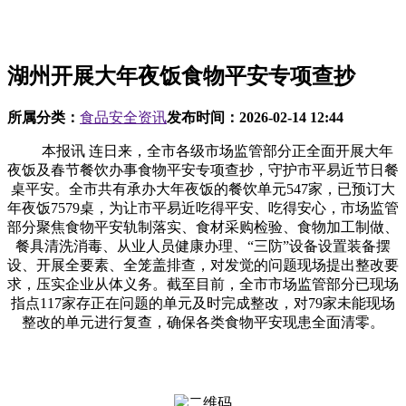
湖州开展大年夜饭食物平安专项查抄
所属分类：
食品安全资讯
发布时间：
2026-02-14 12:44
本报讯 连日来，全市各级市场监管部分正全面开展大年
夜饭及春节餐饮办事食物平安专项查抄，守护市平易近节日餐
桌平安。全市共有承办大年夜饭的餐饮单元547家，已预订大
年夜饭7579桌，为让市平易近吃得平安、吃得安心，市场监管
部分聚焦食物平安轨制落实、食材采购检验、食物加工制做、
餐具清洗消毒、从业人员健康办理、“三防”设备设置装备摆
设、开展全要素、全笼盖排查，对发觉的问题现场提出整改要
求，压实企业从体义务。截至目前，全市市场监管部分已现场
指点117家存正在问题的单元及时完成整改，对79家未能现场
整改的单元进行复查，确保各类食物平安现患全面清零。