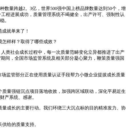
量跨越2。3亿，世界500强中国上榜品牌数量达到50个，增
个工程进展成功，质量管理系统不竭健全，出产许可、强制性认
稳。
植成就单来了！
境怎样样？取得了哪些成效？
人类社会成长过程中，每一次质量范畴变化立异都推进了出产
”期间，全国市场监管系统及相关部分凝心聚力，鞭策质量强国
市场监管部分正在使用质量认证手段帮力小微企业提拔成长质量
质量强链沉点项目落地收效，加强跨区域联动，深化平易近生
财产系统、感谢。
量成长的主要行动。我们环绕三大沉点标的目的精准发力、协
长供给的质量支持。