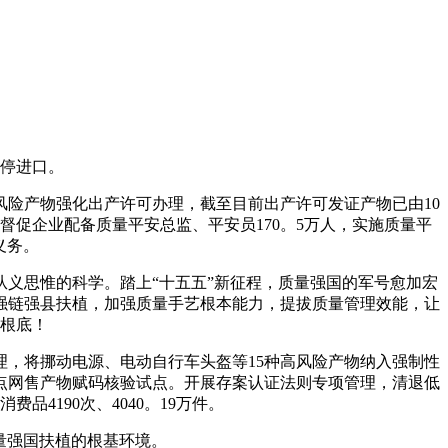
暂停进口。
险产物强化出产许可办理，截至目前出产许可发证产物已由10
督促企业配备质量平安总监、平安员170。5万人，实施质量平
义务。
义思惟的科学。踏上“十五五”新征程，质量强国的军号愈加宏
强链强县扶植，加强质量手艺根本能力，提拔质量管理效能，让
根底！
，将挪动电源、电动自行车头盔等15种高风险产物纳入强制性
0种沉点网售产物赋码核验试点。开展存案认证法则专项管理，清退低
品4190次、4040。19万件。
量强国扶植的根基环境。