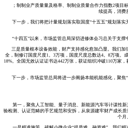
；制制业产质量量及格率、制制业质量合作力指数2项目标稳
续提高，消费
下一步，我们将把计量规划落实取国度“十五五”规划落实无机
“十四五”以来，市场监管总局深切进修体会习总关于支撑中
三是质量根本设备效能，财产支持感化愈加凸显。我们加强质
全，制修订国度尺度1。3万项，国度尺度总数达4。8万项。成
18%。全国无效认证证书达442万张，获证组织冲破110万
下一步，市场监管总局将进一步阐扬本能机能感化，聚焦“内
第一，聚焦人工智能、量子消息、新能源汽车等计谋性新兴财
验检测、认证范畴的手艺规范和安拆，从泉源建牢财产成长质量
个月
一是精准施策，破解小微企业“提质难、融资难”。我们精准识