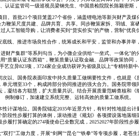
、认证监管司一级巡视员梁钢先生、中国质检院院长陈颖密斯，
。首批21个项目笼盖27个省份，涵盖锂电池等新兴财产及煤
构，合力鞭策尺度共建、品牌共育、共享。同步鞭策家拆、羽绒、
过人工智能导购，让消费者买到“货实价实”的产物，营制“优良
底线、推进市场良性合作，统筹成长和平安，监管和办事并举
财产集群”等系列勾当，为小微企业供给“一坐式、一体化”的分
异使用“质量认证东西箱”，鞭策质量认证取金融、品牌等政策协
艺立异823项，3724家企业成功获评为省级及以上“专精特新中
次以、国务院表面印发中持久质量工做纲要性文件，也就是《质
，单元增至33个，构成跨部分协同推进的强大合力。国务院带领
坛，凝结各方聪慧，扩大质量共识。结合开展质量范畴查核和《
例制修订，加速建立系统完整、运转高效的质量工做系统。
计谋地位。国务院锚定2035年近景方针，有针对性地提出计
阶段性步履打算的体例，滚动推进《规划》各项摆设落地落细落
步履打算确定的274项使命已全数完成，20252027年阶段性步
打”工做力度，开展“剑网”“昆仑”“铁拳”等专项步履，老苍