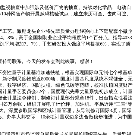
物监视抽查中加强涉及低价产物的抽查。持续对化学品、电动自
等10种网售产物开展赋码核验试点，建立来历可查、去向可逃、
工艺。激励龙头企业将先辈质量办理经验向上下逛配套小微企
。8%，高于全国制制业企业平均程度约1个百分点。指导4033
平均增加7。7%，手艺研发投入强度平均提拔6%，实现了质
传司联系。今天的发布会到此竣事。感谢！
不变性量子计量基准加速扶植，根基实现国际单元制七个根基单
，新研制尺度物质近8000项，国度计量基尺度系统不竭健全，无
天、数字经济、国防扶植、绿色低碳等范畴，核准扶植国度财产
全国计量手艺委员会22个，国度现代先辈丈量系统初步成立，计量
全计量法令律例，制修订计量部分规章18件，出台指点性看法
书5万余张，组织开展电子计价秤、加油机、平易近用“三表”等
大。深度参取国际和区域计量管理，从导制修订国际3项，国际
核心。办事大邦交际，10余项计量双边多边合做稳步推进，为中国
我们邀请到市场监管总局质量成长局局长顾绍平先生、质量监视