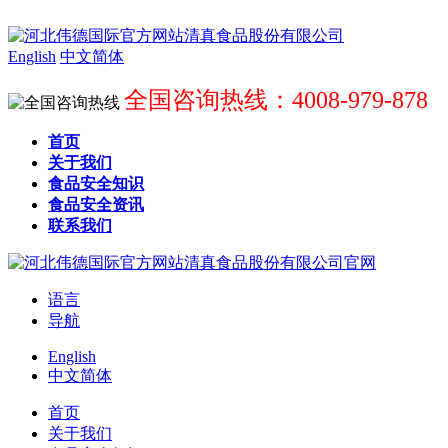
English
中文简体
全国咨询热线：4008-979-878
首页
关于我们
食品安全知识
食品安全资讯
联系我们
语言
导航
English
中文简体
首页
关于我们