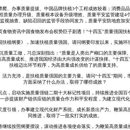
办事质量提拔、中国品牌扶植3个工程成效较着；消费品品种数
程质量办理升级、质量根本设备升级增效、质量平安监管建堤4
监视抽查、缺陷召回的监管手段协同发力，质量平安防地愈加安
物资讯中国食物发布会权势巨子剧透！“十四五”质量强国扶
植纲要》，加速扶植质量强国。请问纲要印发以来，实施环
质量工做，习总深刻指出：“质量是人类出产糊口的主要保障。
策高质量成长、推进我国经济由大向强改变的计谋抉择。“十四五
扶植迈出环节程序，为高质量成长供给了的质量支持。
活力充沛，是扶植质量强国的主要力量。请问“十四五”期间，
方面采纳了什么办法，取得了哪些成效？
点，启动实施质量强链二期十大标记性项目，持续推进全国百个
一步提拔财产链供应链的质量合作力和平安程度，为建立现代化
度引领，办事建立现代化财产系统、成长新质出产力、鞭策高质
同推进，取得了一批实打实的成效。
续按照纲要摆设，滚动推进各项使命落实，为鞭策高质量成