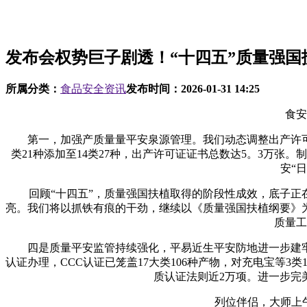
发布会权势巨子剧透！“十四五”质量强国
所属分类：
食品安全资讯
发布时间：
2026-01-31 14:25
食安核心
第一，加强产质量量平安泉源管理。我们动态调整出产许可产
类21种添加至14类27种，出产许可证证书总数达5。3万
安“
回顾“十四五”，质量强国扶植取得的阶段性成效，底子正在
亮。我们将以抓铁有痕的干劲，继续以《质量强国扶植纲要》
质量工
四是质量平安监管持续强化，平易近生平安防地进一步建牢。
认证办理，CCC认证已笼盖17大类106种产物，对充电宝等3
质认证法则近2万项。进一步完美缺
列位伴侣，大师上午好