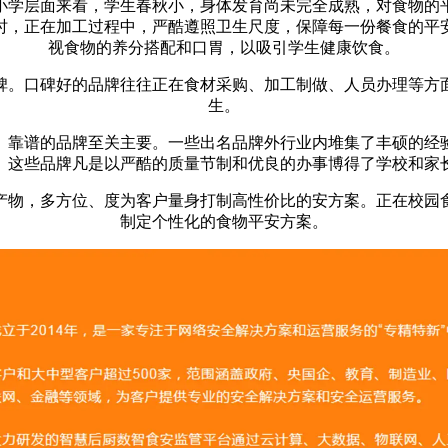
学层面来看，学生春秋小，身体发育尚未完全成熟，对食物的平
时，正在加工过程中，严酷遵照卫生尺度，保障每一份餐食的平
视食物的养分搭配和口胃，以吸引学生健康饮食。
。口碑好的品牌往往正在食材采购、加工制做、人员办理等方面
生。
靠谱的品牌至关主要。一些出名品牌外行业内堆集了丰硕的经验
。这些品牌凡是以严酷的质量节制和优良的办事博得了学校和家
物，多方位、度为客户量身打制高性价比的安方案。正在校园食
制定个性化的食物平安方案。