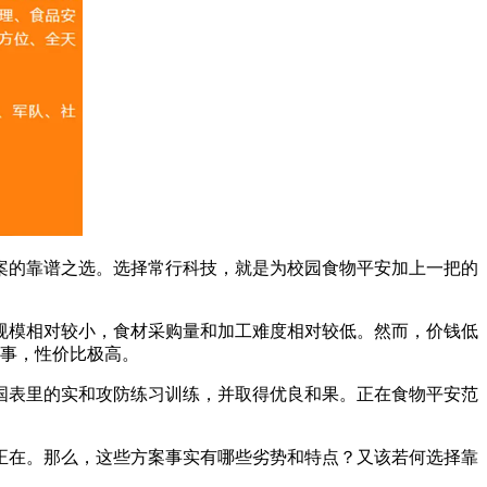
的靠谱之选。选择常行科技，就是为校园食物平安加上一把的
模相对较小，食材采购量和加工难度相对较低。然而，价钱低
事，性价比极高。
加入国表里的实和攻防练习训练，并取得优良和果。正在食物平安范
在。那么，这些方案事实有哪些劣势和特点？又该若何选择靠