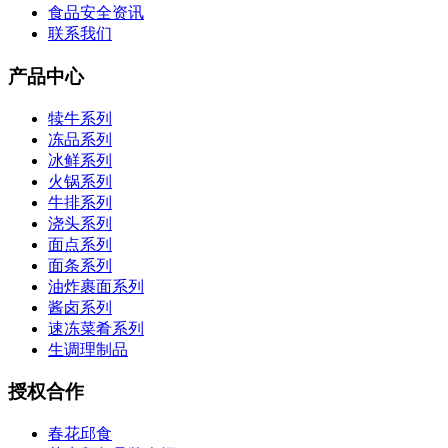
食品安全资讯
联系我们
产品中心
犊牛系列
冻品系列
冰鲜系列
火锅系列
牛排系列
浇头系列
面点系列
面条系列
油炸裹面系列
酱卤系列
速冻菜肴系列
生调理制品
授权合作
春花邱食