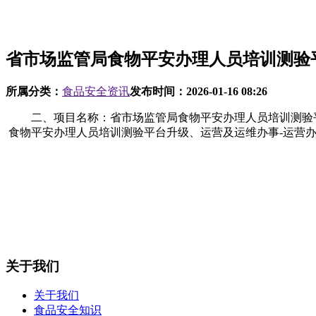
省市场监管局食物平安办理人员培训测验
所属分类：
食品安全资讯
发布时间：
2026-01-16 08:26
二、项目名称：省市场监管局食物平安办理人员培训测验平台
食物平安办理人员培训测验平台升级、运营及运维办事-运营办
关于我们
关于我们
食品安全知识