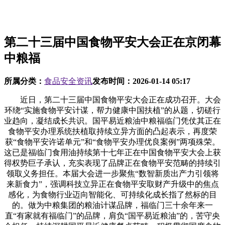
第二十三届中国食物平安大会正在京闭幕
中粮福
所属分类：
食品安全资讯
发布时间：
2026-01-14 05:17
近日，第二十三届中国食物平安大会正在成功召开。大会
环绕“实施食物平安计谋，帮力健康中国扶植”的从题，切磋行
业趋向，凝结成长共识。国平易近粮油中粮福临门凭仗其正在
食物平安办理系统扶植取持续立异方面的凸起表示，再度荣
获“食物平安许诺单元”和“食物平安办理优良案例”两项殊荣。
这已是福临门食用油持续第十七年正在中国食物平安大会上获
得权势巨子承认，充实表现了品牌正在食物平安范畴的持续引
领取义务担任。本届大会进一步聚焦“数智新质出产力引领将
来新食力”，强调科技立异正在食物平安取财产升级中的焦点
感化，为食物行业迈向智能化、可持续化成长指了然标的目
的。做为中粮集团的粮油计谋品牌，福临门三十余年来一
直“有家就有福临门”的品牌，肩负“国平易近粮油”的，苦守央