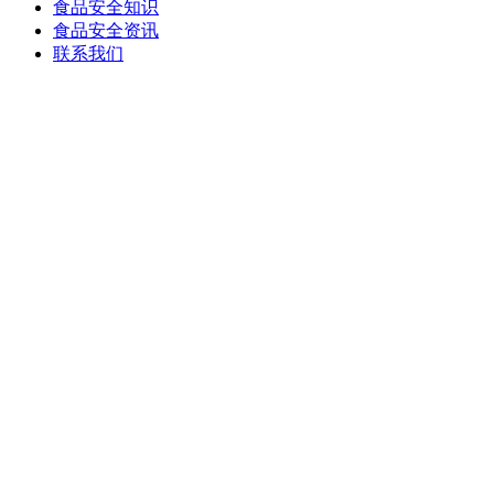
食品安全知识
食品安全资讯
联系我们