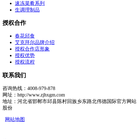
速冻菜肴系列
生调理制品
授权合作
春花邱食
艾克拜尔品牌介绍
授权合作店形象
授权优势
授权流程
联系我们
咨询热线：4008-979-878
网址：http://www.zjhxgm.com
地址：河北省邯郸市邱县陈村回族乡东路北伟德国际官方网站
股份
网站地图