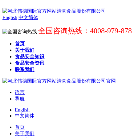
English
中文简体
全国咨询热线：4008-979-878
首页
关于我们
食品安全知识
食品安全资讯
联系我们
语言
导航
English
中文简体
首页
关于我们