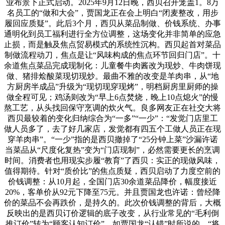
业布景下正式启动。2025年9月12日晚，西贝召开笼盖1。8万
名员工的“做和大会”，贾国龙正在会上明白“闭麦整改，用步
履回应质疑”。此后3个月，西贝从菜品制做、价钱系统、办事
通明化到员工福利进行全方位调整，这场变化并非简单的应急
止损，而是触及焦点贸易模式的系统性沉构。西贝起首对菜品
制做流程动刀，焦点是让“风味构成的焦点环节回归门店”。十
余道焦点菜品完成现制化：儿童餐牛肉酱改为现炒、牛肉饼现
做、猪排烩酸菜现切现炒。最曲不雅的改变是羊肉串，从“地
方厨房半成品”升级为“现切现穿现烤”，明档厨房里厨师的操
做全程可见；鸡汤则改为“早上6点焚烧，晚上10点熄火”的慢
熬工艺，从头找回保守烹调的炊火气。良多网友正在社交大将
西贝最较着的变化归纳综合为“一多”“一少”：“发觉门店里工
做人员多了，去了好几家店，发觉都有四五个工做人员正在现
穿羊肉串”。“一少”指的是西贝撤掉了“25分钟上菜”沙漏许诺
当菜品从“尺度化复热”变为“门店现制”，必然需要更长的烹调
时间。消费者也用现实步履“教育”了西贝：实正的现做风味，
值得期待。针对“质价比”的焦点质疑，西贝启动了力度空前的
价钱调整：从10月起，全国门店30余道菜品降价，幅度接近
20%，客单价从92元下降至75元。并且贾国龙也许诺：曾经降
价的菜品不会再跌价，是持久的。此次价钱调整的背后，大概
反映出的是西贝订价逻辑的底子改变，从行业常见的“毛利倒
推订价”转为“顾客认知订价”。如贾国龙“认错”时所说的，“将