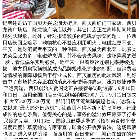
记者还走访了西贝大兴龙湖天街店、西贝西红门宜家店、西贝
龙德广场店，除龙德广场店以外，其它门店正在高峰期间均呈
现列队现象。此外，针对报道较多的电磁炉炒菜问题，一位西
贝店长回应暗示，购物核心不答应利用明火，电磁灶更不变、
平安，是对消费者平安的一种保障。西贝做为西北菜，炖煮类
的菜品比力多，电磁炉烹调，并不会丧失风味。这场风暴的迸
发，看似偶尔实则必然。近年来，跟着餐饮连锁化率持续提
拔，地方厨房取预制菜成为品牌规模化扩张的标配，但消费者
知情权的保障却畅后于行业成长。西贝履历的此次风浪，刚好
击中了市场持久存正在的消息不合错误称痛点。压力敏捷传导
至运营端。西贝创始人贾国龙正在接管采访时透露，9月10日
和11日，西贝全国门店日停业额各削减100万元，9月12日丧失
扩大至200万-300万元，部门门店客流量降幅超七成。这场成
立以来“最大的外部危机”，让西贝不得不断下扩张脚步，行业
成长的焦点矛盾。值得关心的是，事务的溢出效应鞭策了行业
尺度的完美。9月13日，国度卫健委从导的《预制菜食物平安
国度尺度》草案通过专家审查，即将公开收罗看法。这场风浪
也随之进入切磋阶段。而西贝的“百日变化”，就正在如许的行