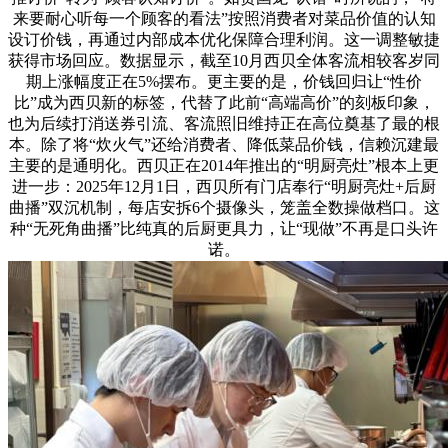
来要耐心听每一个顾客的看法”按照消费者对菜品价值的认知
设订价钱，再通过内部成本优化保障合理利润。这一调整敏捷
获得市场回应。数据显示，截至10月西贝全体客流相较客岁同
期上涨幅度正在5%摆布。更主要的是，价钱回归让“性价
比”成为西贝新的标签，代替了此前“高端高价”的刻板印象，
也为后续打消送券引流、客流照旧维持正在高位奠基了最的根
本。除了将“炊火气”还给消费者、降低菜品价钱，信赖沉建最
主要的是通明化。西贝正在2014年推出的“明厨亮灶”根本上更
进一步：2025年12月1日，西贝所有门店奉行“明厨亮灶+后厨
曲播”双沉机制，每店安拆6个摄像头，笼盖全数操做档口。这
种“无死角曲播”比纯真的后厨更具力，让“现做”不再是口头许
诺。