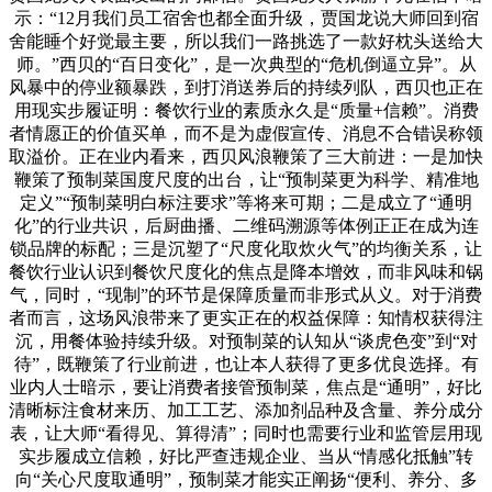
示：“12月我们员工宿舍也都全面升级，贾国龙说大师回到宿
舍能睡个好觉最主要，所以我们一路挑选了一款好枕头送给大
师。”西贝的“百日变化”，是一次典型的“危机倒逼立异”。从
风暴中的停业额暴跌，到打消送券后的持续列队，西贝也正在
用现实步履证明：餐饮行业的素质永久是“质量+信赖”。消费
者情愿正的价值买单，而不是为虚假宣传、消息不合错误称领
取溢价。正在业内看来，西贝风浪鞭策了三大前进：一是加快
鞭策了预制菜国度尺度的出台，让“预制菜更为科学、精准地
定义”“预制菜明白标注要求”等将来可期；二是成立了“通明
化”的行业共识，后厨曲播、二维码溯源等体例正正在成为连
锁品牌的标配；三是沉塑了“尺度化取炊火气”的均衡关系，让
餐饮行业认识到餐饮尺度化的焦点是降本增效，而非风味和锅
气，同时，“现制”的环节是保障质量而非形式从义。对于消费
者而言，这场风浪带来了更实正在的权益保障：知情权获得注
沉，用餐体验持续升级。对预制菜的认知从“谈虎色变”到“对
待”，既鞭策了行业前进，也让本人获得了更多优良选择。有
业内人士暗示，要让消费者接管预制菜，焦点是“通明”，好比
清晰标注食材来历、加工工艺、添加剂品种及含量、养分成分
表，让大师“看得见、算得清”；同时也需要行业和监管层用现
实步履成立信赖，好比严查违规企业、当从“情感化抵触”转
向“关心尺度取通明”，预制菜才能实正阐扬“便利、养分、多