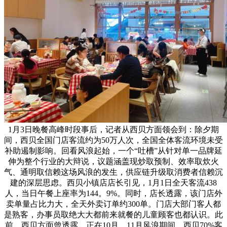
1月3日晚餐高峰时段事后，记者从西贝方面领会到：除夕期
间，西贝全国门店客流约为50万人次，全国全体客流环境未受
补助遏制影响。回看风浪起始，一个“吐槽”从针对单一品牌延
伸为整个行业的大辩说，议题涵盖现炒取预制、效率取炊火
气、通明取信赖这场风浪的发生，供应链升级取消费者信赖沉
建的深层思虑。西贝小镇店店长引见，1月1日全天客流438
人，当日午餐上座率为144。9%。同时，店长透露，该门店外
卖单量占比力大，全天外卖订单约300单。门店大部门客人都
是熟客，办事员取绝大大都前来就餐的儿童顾客也都认识。此
前，西贝方面曾透露，正在10月、11月风浪期间，西贝70%客