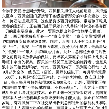
食物平安管控也同步升级。西贝相关担任人此前透露，风浪起
头至今，西贝全国门店接管了各级监管部分的80多次查抄，没
有一路违法违规惩罚。这也是良多西贝老顾客、带着孩子吃儿
童餐的宝妈们，正在西贝处于风浪的“风暴眼”时并没有丢弃西
贝的最主要缘由。此次，贾国龙提出的是“食物平安置顶计
谋”，西贝要求每店配备一个“食安专员”，“食安专员”需通过
内部的食安最高星级查核。同时，西贝门店还有员工担任“食
安卫士”，“食安卫士”将按照查核尺度分为3个星级，最高星级
的“食安卫士”每人可得300元/月金。此外，总部还要求门店改
变之前提前摆放餐具的做法，要求客人落座后才能摆上刚从消
毒柜中拿出的餐具。西贝的一线员工是变化的施行者，也是风
浪中的间接受影响者。对此，西贝采纳了一系列暖心行动：从
9月起为全体一线员工（店长、厨师长级以下）每月平均涨薪
500元，10月起增设工匠津贴、办事标兵津贴、食安卫士津
贴，每人每月可额外获得300元-800元金。此外，贾国龙正在
内部明白要求“不答应减排班、不答应裁人”，门店客流不脚时
就组织员工培训提拔技术。正在比来一次接管采访时，贾国龙
透露本人已经连着40多天靠吃安眠药才能入睡。就正在2025年
岁尾，有西贝员工正在社交晒出收到总部送出的福利枕头和以
贾国龙夫人表面发出的内部信。贾国龙夫人张丽平允在信中暗