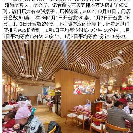
流为老客人、老会员。记者前去西贝五棵松万达店走访领会
到，该门店共有42张桌子，店长透露，2025年12月31日，门店
开台数300桌，2026年1月1日开台数361桌、1月2日开台数316
桌、1月3日开台数270桌。正在被答应的环境下，记者通过门
店排号POS机看到，1月1日平均等位时长40分钟-50分钟、1月
2日平均等位15分钟-20分钟、1月3日平均等位5分钟-10分钟。