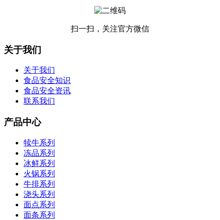
扫一扫，关注官方微信
关于我们
关于我们
食品安全知识
食品安全资讯
联系我们
产品中心
犊牛系列
冻品系列
冰鲜系列
火锅系列
牛排系列
浇头系列
面点系列
面条系列