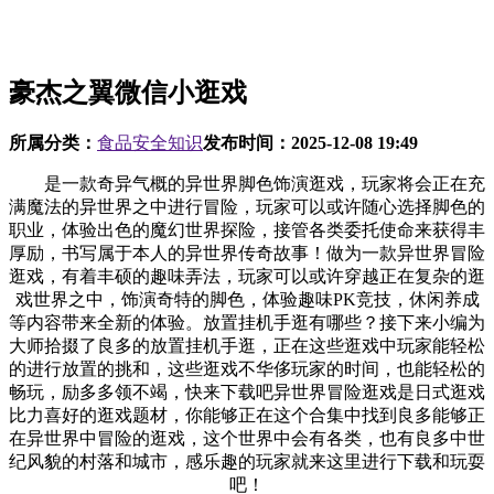
豪杰之翼微信小逛戏
所属分类：
食品安全知识
发布时间：
2025-12-08 19:49
是一款奇异气概的异世界脚色饰演逛戏，玩家将会正在充
满魔法的异世界之中进行冒险，玩家可以或许随心选择脚色的
职业，体验出色的魔幻世界探险，接管各类委托使命来获得丰
厚励，书写属于本人的异世界传奇故事！做为一款异世界冒险
逛戏，有着丰硕的趣味弄法，玩家可以或许穿越正在复杂的逛
戏世界之中，饰演奇特的脚色，体验趣味PK竞技，休闲养成
等内容带来全新的体验。放置挂机手逛有哪些？接下来小编为
大师拾掇了良多的放置挂机手逛，正在这些逛戏中玩家能轻松
的进行放置的挑和，这些逛戏不华侈玩家的时间，也能轻松的
畅玩，励多多领不竭，快来下载吧异世界冒险逛戏是日式逛戏
比力喜好的逛戏题材，你能够正在这个合集中找到良多能够正
在异世界中冒险的逛戏，这个世界中会有各类，也有良多中世
纪风貌的村落和城市，感乐趣的玩家就来这里进行下载和玩耍
吧！