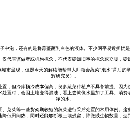
中泡，还有的是将蒜薹蘸乳白色的液体。不少网平易近担忧是
仅代表该做者或机构概念，不代表磅礴旧事的概念或立场，磅礴
城市呈现，但愿今天的解读能帮帮大师领会蔬菜“泡水”背后的学
辉研究员）。
置，但冷库预冷成本偏高，良多蔬菜种植户不具备前提。因为这
水处置时，会因土壤变得混浊，看上去就像水里加了工具。消费
净的水。
、苋菜等一些货架期较短的蔬菜进行采后处置的常用体例。这些
速降低田间热，同时还能够断根土壤残留，降微贱生物数量，达