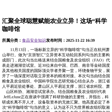
汇聚全球聪慧赋能农业立异！这场“科学
咖啡馆
所属分类：
食品安全知识
发布时间：
2025-11-22 16:39
11月13日，一场标新立异的“科学咖啡馆”勾当正在杭州萧
山举行。做为“京浙智汇”立异资本互动轮回系列勾当的主要构
成部门，此次勾当出格送来结合国粮食及农业组织（FAO）代
表走进湘湖尝试室。近30位来自中国、巴西、南非等金砖国度
及其他相关国度的国际顶尖学者齐聚一堂，环绕食物平安，展
开了一场深度对话取立异资本的精准对接。本次勾当由结合国
粮食及农业组织、中国科学院生态研究核心结合从办，浙江省
人平易近驻处事处、萧山区人平易近支撑，浙江省农科院、萧
山区科协、湘湖尝试室承办。结合国粮食及农业组织代表
JeffLeJune正在座谈中强调了科研协做的主要性，并指出，科
研成长离不开人才、设备取资本的无效汇聚。他高度必定了本
次“科学咖啡馆”勾当的意义，认为这不只为世界粮农组织取湘