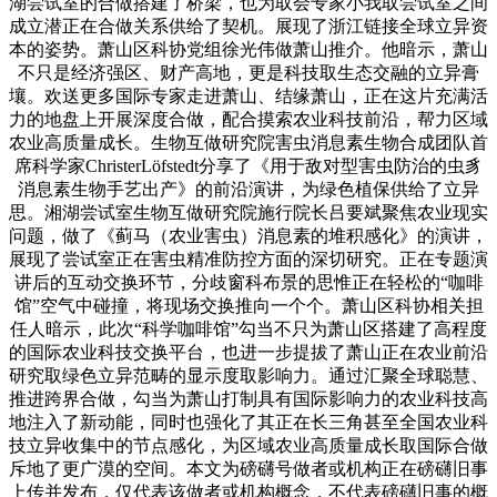
湖尝试室的合做搭建了桥梁，也为取会专家小我取尝试室之间
成立潜正在合做关系供给了契机。展现了浙江链接全球立异资
本的姿势。萧山区科协党组徐光伟做萧山推介。他暗示，萧山
不只是经济强区、财产高地，更是科技取生态交融的立异膏
壤。欢送更多国际专家走进萧山、结缘萧山，正在这片充满活
力的地盘上开展深度合做，配合摸索农业科技前沿，帮力区域
农业高质量成长。生物互做研究院害虫消息素生物合成团队首
席科学家ChristerLöfstedt分享了《用于敌对型害虫防治的虫豸
消息素生物手艺出产》的前沿演讲，为绿色植保供给了立异
思。湘湖尝试室生物互做研究院施行院长吕要斌聚焦农业现实
问题，做了《蓟马（农业害虫）消息素的堆积感化》的演讲，
展现了尝试室正在害虫精准防控方面的深切研究。正在专题演
讲后的互动交换环节，分歧窗科布景的思惟正在轻松的“咖啡
馆”空气中碰撞，将现场交换推向一个个。萧山区科协相关担
任人暗示，此次“科学咖啡馆”勾当不只为萧山区搭建了高程度
的国际农业科技交换平台，也进一步提拔了萧山正在农业前沿
研究取绿色立异范畴的显示度取影响力。通过汇聚全球聪慧、
推进跨界合做，勾当为萧山打制具有国际影响力的农业科技高
地注入了新动能，同时也强化了其正在长三角甚至全国农业科
技立异收集中的节点感化，为区域农业高质量成长取国际合做
斥地了更广漠的空间。本文为磅礴号做者或机构正在磅礴旧事
上传并发布，仅代表该做者或机构概念，不代表磅礴旧事的概