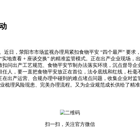
动
日，荥阳市市场监视办理局紧扣食物平安 “四个最严” 要求
实地查看 + 座谈交换” 的精准监管模式。正在出产企业现场
致扣问出产工艺规范、食物平安节制办法落实环境，沉点督导企
担任人，要一直把食物平安放正在首位，法令底线和红线，杜毫
正在出产运营、合规办理中碰到的难点堵点问题，收集企业对监
业梳理风险现患、完美办理流程。又为企业规范成长供给了精准
扫一扫，关注官方微信