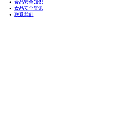
食品安全知识
食品安全资讯
联系我们