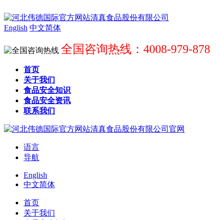
English
中文简体
全国咨询热线：4008-979-878
首页
关于我们
食品安全知识
食品安全资讯
联系我们
语言
导航
English
中文简体
首页
关于我们