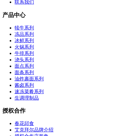
联系我们
产品中心
犊牛系列
冻品系列
冰鲜系列
火锅系列
牛排系列
浇头系列
面点系列
面条系列
油炸裹面系列
酱卤系列
速冻菜肴系列
生调理制品
授权合作
春花邱食
艾克拜尔品牌介绍