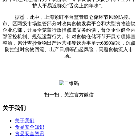
护人平易近群众“舌尖上的年味”。
据悉，此中，上海紧盯平台监管取仓储环节风险防控。
市、区两级市场监管部分对收集食物发卖平台和大型食物连锁
企业总部，开展全笼盖行政指点取义务约谈，督促企业健全内
部管控机制、规范运营行为。针对食物仓储环节开展专项排查
整治，累计查抄食物出产运营和餐饮办事单元6890家次，沉点
防控过时食物回流、出产日期等凸起风险，问题食物流入市
场。
扫一扫，关注官方微信
关于我们
关于我们
食品安全知识
食品安全资讯