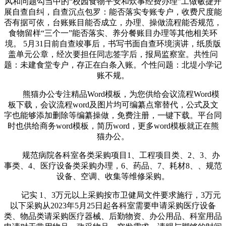
风和问题勾当中的“校园食物平安和炊事经费办理”工做敏捷开
展自查自纠，自查沉点包罗：能否落实专账专户，收费尺度能
否有据可依，台账账目能否成立，办理、操做流程能否规范，
食物留样“三个一”能否落实、养分餐账目办理等其他相关环
境。 5月31日前自查竣事后，书写书面自查环境演讲，纸质版
盖单元公章，经次要担任同志签字后，报局监察室。共性问
题：未建食堂专户，存正在白条入账。个性问题：北堤小学记
账不规。
熊猫办公专注精品Word模板，为您供给会议流程Word模
板下载，会议流程word及图片均可编纂点窜替代，公式及文
字也能够添加删除等编纂操做，免费注册，一键下载。平台同
时也供给商务word模板，简历word，更多word模板就正在熊
猫办公。
规范病院各科室各类采购项目1、工程项目类、2、3、办
事类、4、医疗设备类采购办理，6、药品、7、耗材8、、规范
设备、空调、收集等维修采购。
记实 1、3万元以上采购按市卫健局文件要求施行，3万元
以下采购从2023年5月25日起各科室需要申请采购医疗设备
类、物品类请采购医疗器械、后勤物资、办公用品、科室用品