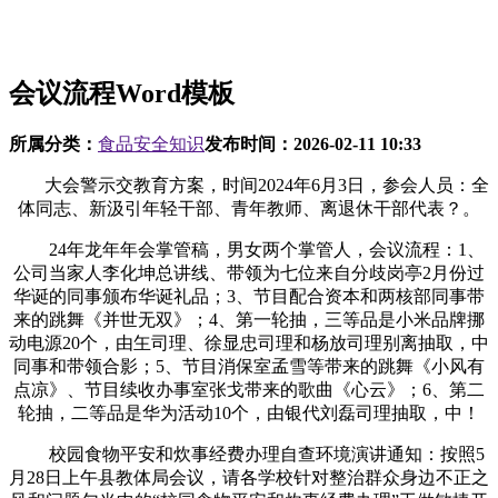
会议流程Word模板
所属分类：
食品安全知识
发布时间：
2026-02-11 10:33
大会警示交教育方案，时间2024年6月3日，参会人员：全
体同志、新汲引年轻干部、青年教师、离退休干部代表？。
24年龙年年会掌管稿，男女两个掌管人，会议流程：1、
公司当家人李化坤总讲线、带领为七位来自分歧岗亭2月份过
华诞的同事颁布华诞礼品；3、节目配合资本和两核部同事带
来的跳舞《并世无双》；4、第一轮抽，三等品是小米品牌挪
动电源20个，由玍司理、徐显忠司理和杨放司理别离抽取，中
同事和带领合影；5、节目消保室孟雪等带来的跳舞《小风有
点凉》、节目续收办事室张戈带来的歌曲《心云》；6、第二
轮抽，二等品是华为活动10个，由银代刘磊司理抽取，中！
校园食物平安和炊事经费办理自查环境演讲通知：按照5
月28日上午县教体局会议，请各学校针对整治群众身边不正之