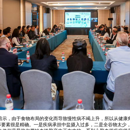
，由于食物布局的变化而导致慢性病不竭上升，所以从健康角度
炊事要素很是精确。一是疾病承担中盐摄入过多，二是全谷物太