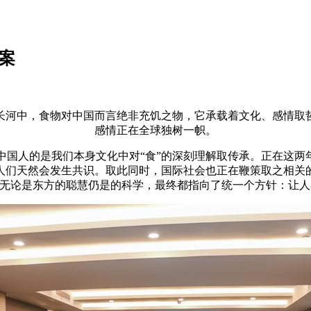
案
河中，食物对中国而言绝非充饥之物，它承载着文化、感情取哲
感情正在全球独树一帜。
人的是我们本身文化中对“食”的深刻理解取传承。正在这两年
人们天然会发生共识。取此同时，国际社会也正在鞭策取之相关
到无论是东方的聪慧仍是的科学，最终都指向了统一个方针：让