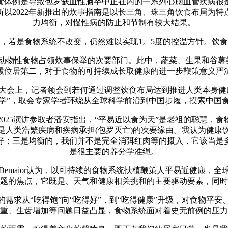
食体例是导致包罗缺血性脑卒中正在内的一系列心脑血管疾病很
以2022年新推出的炊事指南是以长三角、珠三角饮食布局为
力均衡，对慢性病的防止和节制有较大结果。
若是食物系统不改变，仍然难以实现1。5度的控温方针。饮食
性食物占领炊事保举的次要部门。此中，蔬菜、生果和谷薯类占到
履位居第二，对于食物的可持续成长取健康的进一步鞭策意义严
食大会上，记者领会到若何通过调整饮食布局达到推进人类本身
学”，取会专家学者环绕从全球科学前沿到中国步履，摸索中国
025演讲参取者潘安指出，“平易近以食为天”是老祖的聪慧，
是人类浩繁疾病和疾病承担(包罗灭亡)的次要缘由。我认为健康
好；三是均衡的，我们并不是完全消弭红肉等的摄入，它该当是
是很主要的养分学准绳。
maior认为，以可持续的食物系统扶植鞭策人平易近健康，全
题的焦点，它既是、天气和健康相关挑和的主要驱动要素，同时
求从“吃得饱”向“吃得好”，到“吃得健康”升级，对食物平安
重、生齿增加等问题日益凸显，食物系统面对着史无前例的压力