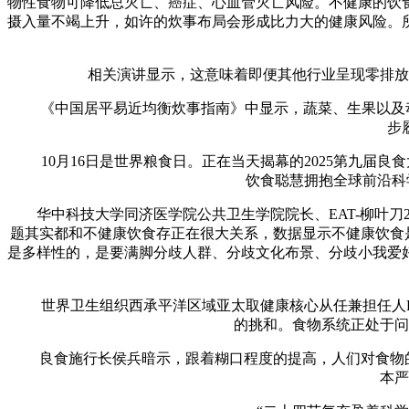
物性食物可降低总灭亡、癌症、心血管灭亡风险。不健康的饮
摄入量不竭上升，如许的炊事布局会形成比力大的健康风险。所
相关演讲显示，这意味着即便其他行业呈现零排放，
《中国居平易近均衡炊事指南》中显示，蔬菜、生果以及动物
步
10月16日是世界粮食日。正在当天揭幕的2025第九届良
饮食聪慧拥抱全球前沿科
华中科技大学同济医学院公共卫生学院院长、EAT-柳叶刀2
题其实都和不健康饮食存正在很大关系，数据显示不健康饮食
是多样性的，是要满脚分歧人群、分歧文化布景、分歧小我爱
世界卫生组织西承平洋区域亚太取健康核心从任兼担任人De
的挑和。食物系统正处于问
良食施行长侯兵暗示，跟着糊口程度的提高，人们对食物的需
本严