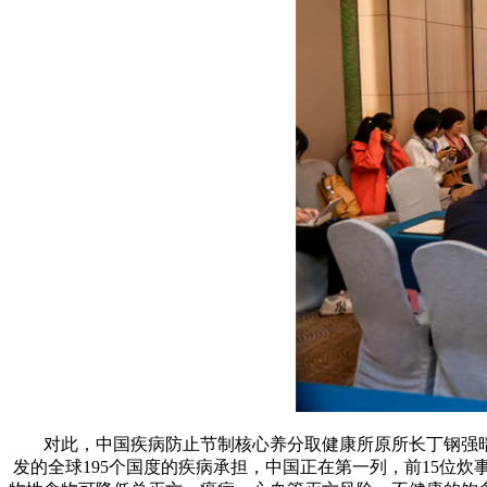
对此，中国疾病防止节制核心养分取健康所原所长丁钢强暗示
发的全球195个国度的疾病承担，中国正在第一列，前15位