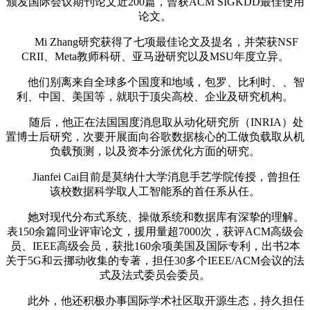
颁发国际会议期刊论文近200篇，曾获ACM SIGKDD最佳使用
论文。
Mi Zhang研究获得了七项最佳论文及提名，并荣获NSF
CRII、Meta教师科研、亚马逊研究以及MSU年度立异。
他们别离来自全球多个国度和地域，包罗、比利时、、智
利、中国、美国等，就职于顶尖高校、企业及研究机构。
随后，他正在法国国度消息取从动化研究所（INRIA）处
置博士后研究，次要开展面向谷歌数据核心的工做负载取从机
负载预测，以及资本分派优化方面的研究。
Jianfei Cai目前是莫纳什大学消息手艺学院传授，曾担任
该校数据科学取人工智能系的首任系从任。
她对现代分布式系统、操做系统和数据库有深挚的理解。
表150余篇同业评审论文，援用量超7000次，获评ACM高级会
员、IEEE高级会员，获批160余项美国及国际专利，出书2本
关于5G和云挪动收集的专著，担任30多个IEEE/ACM会议的法
式及法式委员会委员。
此外，他还积极办事国际学术社区取开源生态，持久担任