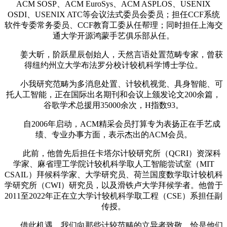
ACM SOSP、ACM EuroSys、ACM ASPLOS、USENIX
OSDI、USENIX ATC等会议法式委员会委员；担任CCF系统
软件专委常务委员、CCF教育工委从任帮理；同时担任上海交
通大学开源鸿蒙手艺俱乐部从任。
姜大昕，阶跃星辰创始人，天然言语处置范畴专家，曾获
得纽约州立大学布法罗分校计较机科学博士学位。
小我研究范畴为多消息处置、计较机视觉、具身智能、可
托人工智能，正在国际出名期刊和会议上颁发论文200余篇，
谷歌学术总援用35000余次，H指数93。
自2006年启动，ACM精采会员打算专为表扬正在手艺成
绩、专业办事方面，表示杰出的ACM会员。
此前，他曾先后担任卡塔尔计较研究所（QCRI）资深科
学家、麻省理工学院计较机科学取人工智能尝试室（MIT
CSAIL）拜候科学家、大学研究员、荷兰国度数学取计较机科
学研究所（CWI）研究员，以及滑铁卢大学拜候学者。他曾于
2011至2022年正在立大学计较机科学取工程（CSE）系担任副
传授。
借此机遇，我们向那些计较范畴的立异者致敬，恰是他们