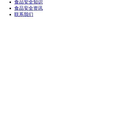
食品安全知识
食品安全资讯
联系我们