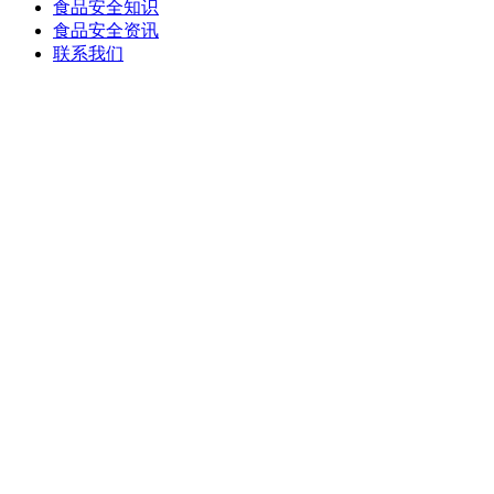
食品安全知识
食品安全资讯
联系我们