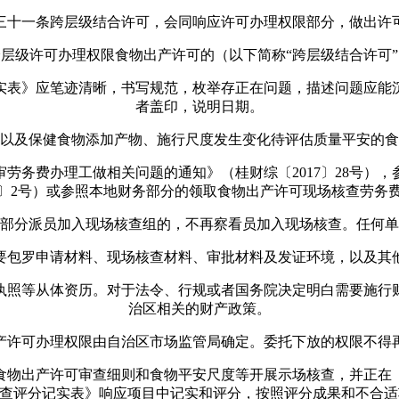
一条跨层级结合许可，会同响应许可办理权限部分，做出许
级许可办理权限食物出产许可的（以下简称“跨层级结合许可”
表》应笔迹清晰，书写规范，枚举存正在问题，描述问题应能沉
者盖印，说明日期。
及保健食物添加产物、施行尺度发生变化待评估质量平安的食
务费办理工做相关问题的通知》（桂财综〔2017〕28号），
18〕2号）或参照本地财务部分的领取食物出产许可现场核查劳务
分派员加入现场核查组的，不再察看员加入现场核查。任何单
罗申请材料、现场核查材料、审批材料及发证环境，以及其
照等从体资历。对于法令、行规或者国务院决定明白需要施行财
治区相关的财产政策。
可办理权限由自治区市场监管局确定。委托下放的权限不得
物出产许可审查细则和食物平安尺度等开展示场核查，并正在《
评分记实表》响应项目中记实和评分，按照评分成果和不合适项