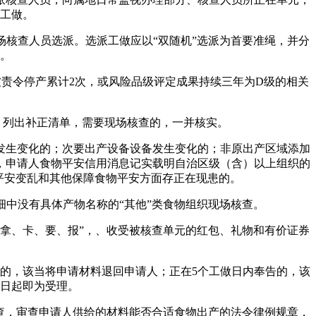
工做。
核查人员选派。选派工做应以“双随机”选派为首要准绳，并分
。
责令停产累计2次，或风险品级评定成果持续三年为D级的相关
列出补正清单，需要现场核查的，一并核实。
生变化的；次要出产设备设备发生变化的；非原出产区域添加
，申请人食物平安信用消息记实载明自治区级（含）以上组织的
平安变乱和其他保障食物平安方面存正在现患的。
中没有具体产物名称的“其他”类食物组织现场核查。
拿、卡、要、报”，、收受被核查单元的红包、礼物和有价证券
的，该当将申请材料退回申请人；正在5个工做日内奉告的，该
日起即为受理。
查，审查申请人供给的材料能否合适食物出产的法令律例规章，