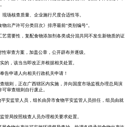
。
现场核查质量、企业施行尺度合适性等。
物出产许可分类目次》排序最前“类别编号”。
艺需要性，复配食物添加剂各类成分混共同不发生新物质的证
对性审查方案，加盖公章，公开辟布并逐级。
实的，该当当即改正并根据相关处置。
奉告申请人向相关行政机关申请！
查细则，正在广西辖区内实施，并向国度市场监视办理总局演
许可审查细则自行废止。
平安监管人员，组长由异市食物平安监管人员担任，组员由就
监管局按照核查人员办理相关要求处置。