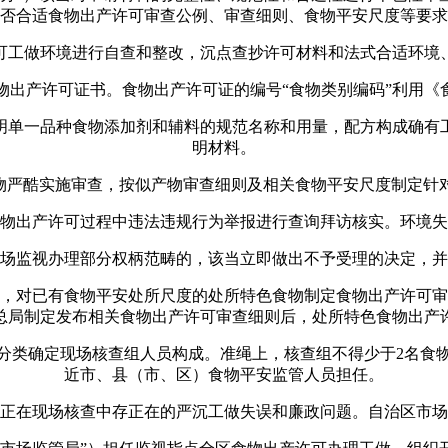
否合适食物出产许可审查公例、审查细则、食物平安尺度等要求
工做环境进行自查和整改，沉点查抄许可材料和法式合适环境、
产许可证书。食物出产许可证的编号“食物类别编码”利用《食
单一品种食物添加剂和辅料的规范名称和用量，配方构成确有工
明材料。
严酷实施审查，按似产物审查细则及相关食物平安尺度制定针
出产许可过程中违法违规行为举报进行查询拜访核实。环境失
监视办理部分权柄范畴的，该当立即做出不予受理的决定，并
对已有食物平安处所尺度的处所特色食物制定食物出产许可审
总局制定发布相关食物出产许可审查细则后，处所特色食物出产
类确定现场核查组人员构成。准绳上，核查组不得少于2名食物
近市、县（市、区）食物平安监管人员担任。
在现场核查中存正在的严沉工做失误和廉政问题。自治区市场