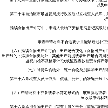
以及申
第二十条自治区市场监管局按行政区划成立核查人员库，并按
析
延续食物出产许可中，申请人食物平安信用消息记实载明自治
审查申请材料不合适要求且能够通过补正达
（六）延续食物出产许可的：出产场合变化（食物出产许可
出产线的；添加食物类此外；其他出产前提或者出产场合四周
监视抽检不及格累计2次或监视查抄被责令停产
（七）除特殊食物外，统一食物类别添加出产品种明
第三十六条核查人员应依法、依规、公开、的准绳开展工做，
（四）申请材料不齐备或者不符定形式的，该当就地或者正在
当收取申请材料
第十六条承担食物出产许可审查工做的部分（简称“审查部分