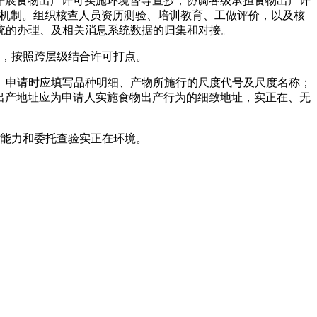
开展食物出产许可实施环境督导查抄，协调各级承担食物出产许
条机制。组织核查人员资历测验、培训教育、工做评价，以及核
统的办理、及相关消息系统数据的归集和对接。
，按照跨层级结合许可打点。
申请时应填写品种明细、产物所施行的尺度代号及尺度名称；
出产地址应为申请人实施食物出产行为的细致地址，实正在、无
能力和委托查验实正在环境。