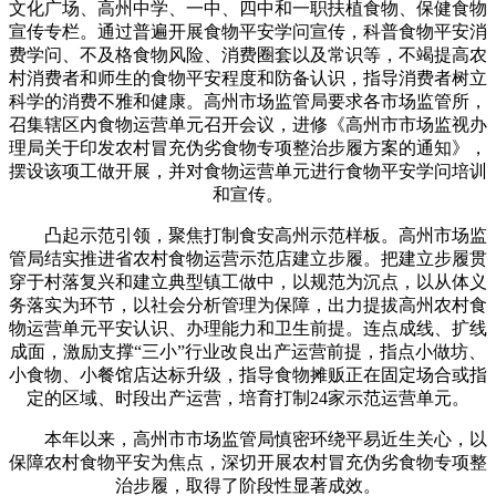
文化广场、高州中学、一中、四中和一职扶植食物、保健食物
宣传专栏。通过普遍开展食物平安学问宣传，科普食物平安消
费学问、不及格食物风险、消费圈套以及常识等，不竭提高农
村消费者和师生的食物平安程度和防备认识，指导消费者树立
科学的消费不雅和健康。高州市场监管局要求各市场监管所，
召集辖区内食物运营单元召开会议，进修《高州市市场监视办
理局关于印发农村冒充伪劣食物专项整治步履方案的通知》，
摆设该项工做开展，并对食物运营单元进行食物平安学问培训
和宣传。
凸起示范引领，聚焦打制食安高州示范样板。高州市场监
管局结实推进省农村食物运营示范店建立步履。把建立步履贯
穿于村落复兴和建立典型镇工做中，以规范为沉点，以从体义
务落实为环节，以社会分析管理为保障，出力提拔高州农村食
物运营单元平安认识、办理能力和卫生前提。连点成线、扩线
成面，激励支撑“三小”行业改良出产运营前提，指点小做坊、
小食物、小餐馆店达标升级，指导食物摊贩正在固定场合或指
定的区域、时段出产运营，培育打制24家示范运营单元。
本年以来，高州市市场监管局慎密环绕平易近生关心，以
保障农村食物平安为焦点，深切开展农村冒充伪劣食物专项整
治步履，取得了阶段性显著成效。